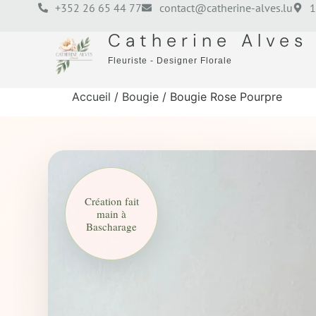
+352 26 65 44 77
contact@catherine-alves.lu
1
Catherine Alves
Fleuriste - Designer Florale
Accueil
/
Bougie
/ Bougie Rose Pourpre
Création fait
main à
Bascharage