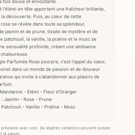
la fois douce et envoûtante.
 l'élémi en tête apportent une fraîcheur brillante,
à la découverte. Puis, au cœur de cette
 rose se révèle dans toute sa splendeur,
 jasmin et de prune, tissée de mystère et de
le patchouli, la vanille, la praline et le musc se
ne sensualité profonde, créant une ambiance
 chaleureuse.
ie Parfumée Rose pourpre, c'est l'appel du cœur,
oriel dans un monde de passion et de douceur
agrance qui invite à s'abandonner aux plaisirs de
arfum.
 Mandarine - Elémi - Fleur d’Oranger
 : Jasmin - Rose - Prune
 Patchouli - Vanille - Praline - Musc
 préparée avec soin. De légères variations peuvent exister
t la saison.