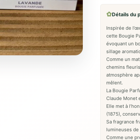
✿
Détails du 
Inspirée de l’œ
cette Bougie P
évoquant un bo
sillage aromati
Comme un matin
chemins fleuris
atmosphère apa
mêlent.
La Bougie Parf
Claude Monet e
Elle met à l’h
(1875), conser
Sa fragrance fr
lumineuses de v
Comme une prom