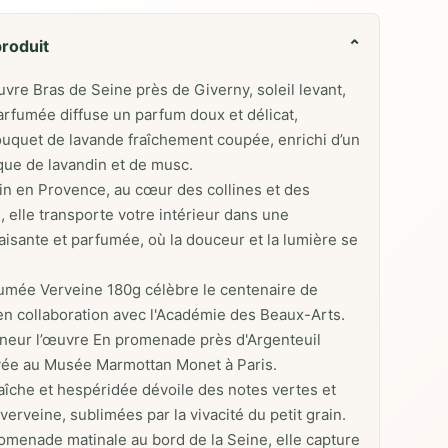
produit
⌄
uvre Bras de Seine près de Giverny, soleil levant,
arfumée diffuse un parfum doux et délicat,
uquet de lavande fraîchement coupée, enrichi d’un
que de lavandin et de musc.
 en Provence, au cœur des collines et des
, elle transporte votre intérieur dans une
isante et parfumée, où la douceur et la lumière se
umée Verveine 180g célèbre le centenaire de
n collaboration avec l'Académie des Beaux-Arts.
onneur l’œuvre En promenade près d'Argenteuil
vée au Musée Marmottan Monet à Paris.
aîche et hespéridée dévoile des notes vertes et
erveine, sublimées par la vivacité du petit grain.
enade matinale au bord de la Seine, elle capture