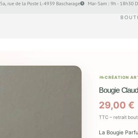
5a, rue de la Poste L-4939 Bascharage
Mar-Sam : 9h - 18h30 D
BOUT
CRÉATION AR
Bougie Clau
29,00
€
TTC – retrait bou
La Bougie Parf